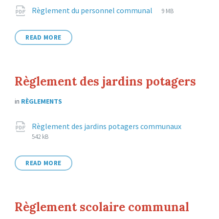
Attachments
File
pdf
File
Règlement du personnel communal
9 MB
extension:
size:
READ MORE
Règlement des jardins potagers
in
RÈGLEMENTS
Attachments
File
pdf
File
Règlement des jardins potagers communaux
extension
size:
542 kB
READ MORE
Règlement scolaire communal