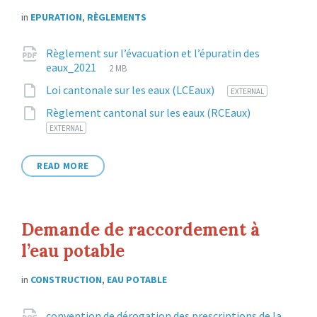
in
EPURATION
,
RÈGLEMENTS
Attachments
Règlement sur l’évacuation et l’épuratin des
File
pdf
File
eaux_2021
2 MB
extension:
size:
File
1
Loi cantonale sur les eaux (LCEaux)
EXTERNAL
extension:
File
11
Règlement cantonal sur les eaux (RCEaux)
extension:
EXTERNAL
READ MORE
Demande de raccordement à
l’eau potable
in
CONSTRUCTION
,
EAU POTABLE
convention de dérogation des prescriptions de la