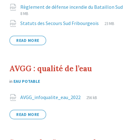
extension:
size:
File
pdf
File
Règlement de défense incendie du Bataillon Sud
exten
size:
8 MB
File
pdf
File
Statuts des Secours Sud Fribourgeois
23 MB
extension:
size:
READ MORE
AVGG : qualité de l’eau
in
EAU POTABLE
Attachments
File
pdf
File
AVGG_infoqualite_eau_2022
256 kB
extension:
size:
READ MORE