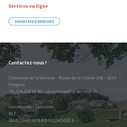
Services en ligne
DAVANTAGE D'ADRESSES
Contactez-nous !
Commune de la Verrerie – Route de la Colline 108 – 1624
Progens
Tél. 026 918 60 40 – secretariat@la-verrerie.ch
Coordonnées bancaires :
BCF
IBAN, CH43 0076 8250 1114 5030 3