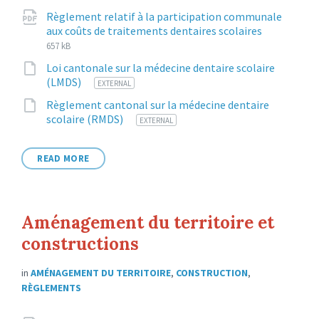
Attachments
Règlement relatif à la participation communale
File
pdf
File
aux coûts de traitements dentaires scolaires
extension
size:
657 kB
Loi cantonale sur la médecine dentaire scolaire
File
1
(LMDS)
EXTERNAL
extension:
Règlement cantonal sur la médecine dentaire
File
11
scolaire (RMDS)
EXTERNAL
extension:
READ MORE
Aménagement du territoire et
constructions
in
AMÉNAGEMENT DU TERRITOIRE
,
CONSTRUCTION
,
RÈGLEMENTS