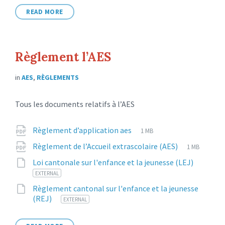
READ MORE
Règlement l’AES
in
AES
,
RÈGLEMENTS
Tous les documents relatifs à l’AES
Attachments
File
pdf
File
Règlement d’application aes
1 MB
extension:
size:
File
pdf
File
Règlement de l’Accueil extrascolaire (AES)
1 MB
extension:
size:
File
5
Loi cantonale sur l'enfance et la jeunesse (LEJ)
extensi
EXTERNAL
Règlement cantonal sur l'enfance et la jeunesse
File
51
(REJ)
EXTERNAL
extension: