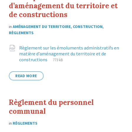
d’aménagement du territoire et
de constructions
in
AMÉNAGEMENT DU TERRITOIRE
,
CONSTRUCTION
,
RÈGLEMENTS
Attachments
Règlement sur les émoluments administratifs en
matière d’aménagement du territoire et de
File
pdf
File
constructions
773 kB
extension:
size:
READ MORE
Règlement du personnel
communal
in
RÈGLEMENTS