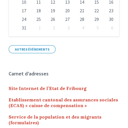
10
11
12
13
14
15
16
17
18
19
20
21
22
23
24
25
26
27
28
29
30
31
1
2
3
4
5
6
Back
to
calendar
days
AUTRES ÉVÉNEMENTS
Carnet d’adresses
Site Internet de l’Etat de Fribourg
Etablissement cantonal des assurances sociales
(ECAS) « caisse de compensation »
Service de la population et des migrants
(formulaires)