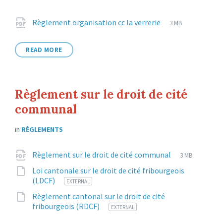
Attachments
File
pdf
File
Règlement organisation cc la verrerie
3 MB
extension:
size:
READ MORE
Règlement sur le droit de cité
communal
in
RÈGLEMENTS
Attachments
File
pdf
File
Règlement sur le droit de cité communal
3 MB
extension:
size:
Loi cantonale sur le droit de cité fribourgeois
File
1
(LDCF)
EXTERNAL
extension:
Règlement cantonal sur le droit de cité
File
11
fribourgeois (RDCF)
EXTERNAL
extension: