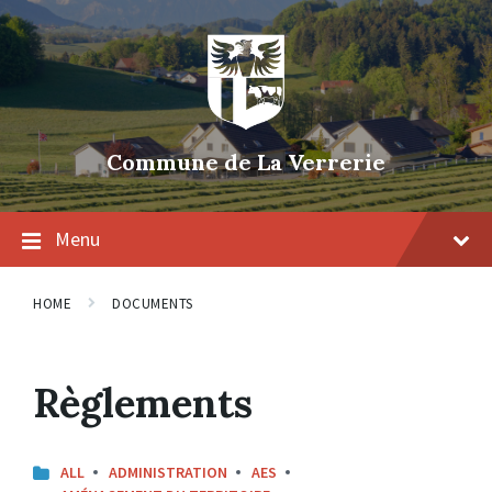
Skip
Skip
Skip
to
to
to
content
main
footer
navigation
Commune de La Verrerie
Menu
HOME
DOCUMENTS
Règlements
ALL
ADMINISTRATION
AES