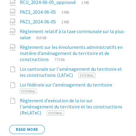
Attachments
File
pdf
File
RCU_2024-06-05_approuvé
1 MB
extension:
size:
File
pdf
File
PAZ2_2024-06-05
3 MB
extension:
size:
File
pdf
File
PAZ1_2024-06-05
2 MB
extension:
size:
Règlement relatif à la taxe communale sur la plus-
File
pdf
File
value
810 kB
extension:
size:
Règlement sur les émoluments administratifs en
matière d’aménagement du territoire et de
File
pdf
File
constructions
773 kB
extension:
size:
Loi cantonale sur l'aménagement du territoire et
File
1
les constructions (LATeC)
EXTERNAL
extension:
File
html
Loi fédérale sur l’aménagement du territoire
extension
EXTERNAL
Règlement d'exécution de la loi sur
l'aménagement du territoire et les constructions
File
11
(ReLATeC)
EXTERNAL
extension:
READ MORE