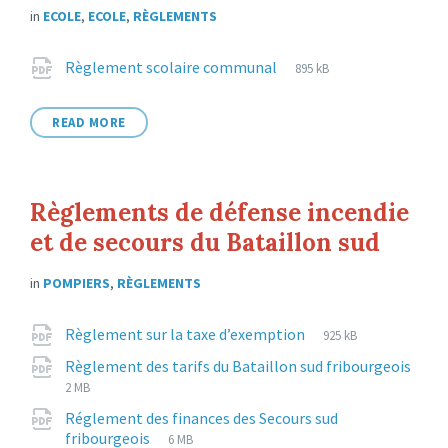
in
ECOLE
,
ECOLE
,
RÈGLEMENTS
Attachments
File
pdf
File
Règlement scolaire communal
895 kB
extension:
size:
READ MORE
Règlements de défense incendie
et de secours du Bataillon sud
in
POMPIERS
,
RÈGLEMENTS
Attachments
File
pdf
File
Règlement sur la taxe d’exemption
925 kB
extension:
size:
Règlement des tarifs du Bataillon sud fribourgeois
File
pdf
File
2 MB
extension:
size:
Réglement des finances des Secours sud
File
pdf
File
fribourgeois
6 MB