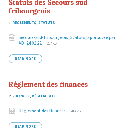
Statuts des Secours sud
fribourgeois
in
RÈGLEMENTS
,
STATUTS
Attachments
Secours-sud-fribourgeois_Statuts_approuvée par
File
pdf
File
AD_24 02 22
294 kB
extension:
size:
READ MORE
Règlement des finances
in
FINANCES
,
RÈGLEMENTS
Attachments
File
pdf
File
Règlement des finances
414 kB
extension:
size:
READ MORE