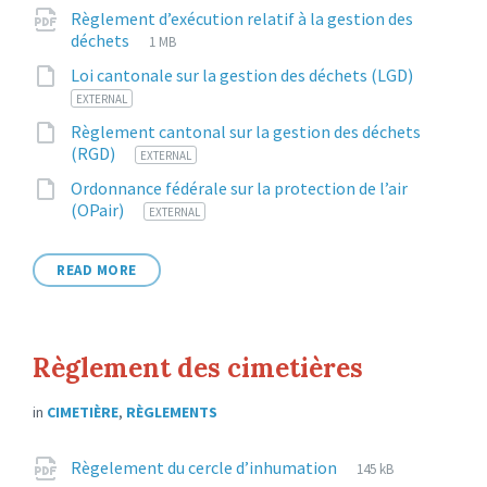
extension:
size:
Règlement d’exécution relatif à la gestion des
File
pdf
File
déchets
1 MB
extension:
size:
File
2
Loi cantonale sur la gestion des déchets (LGD)
extensi
EXTERNAL
Règlement cantonal sur la gestion des déchets
File
21
(RGD)
EXTERNAL
extension:
Ordonnance fédérale sur la protection de l’air
File
html
(OPair)
EXTERNAL
extension:
READ MORE
Règlement des cimetières
in
CIMETIÈRE
,
RÈGLEMENTS
Attachments
File
pdf
File
Règelement du cercle d’inhumation
145 kB
extension: