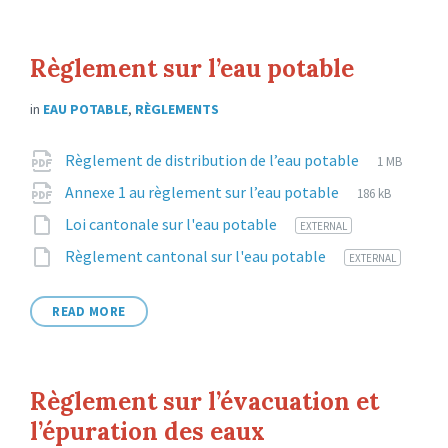
Règlement sur l’eau potable
in
EAU POTABLE
,
RÈGLEMENTS
Attachments
File
pdf
File
Règlement de distribution de l’eau potable
1 MB
extension:
size:
File
pdf
File
Annexe 1 au règlement sur l’eau potable
186 kB
extension:
size:
File
1
Loi cantonale sur l'eau potable
EXTERNAL
extension:
File
11
Règlement cantonal sur l'eau potable
EXTERNAL
extension:
READ MORE
Règlement sur l’évacuation et
l’épuration des eaux