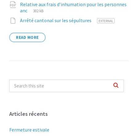
size:
Relative aux frais d’inhumation pour les personnes
File
pdf
File
anc
302 kB
extension:
size:
File
11
Arrêté cantonal sur les sépultures
EXTERNAL
extension:
READ MORE
Articles récents
Fermeture estivale