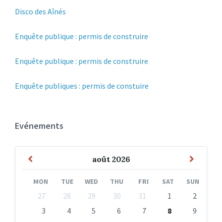
Disco des Aînés
Enquête publique : permis de construire
Enquête publique : permis de construire
Enquête publiques : permis de constuire
Evénements
Previous
Next
août
2026
Month
Month
MON
TUE
WED
THU
FRI
SAT
SUN
Skip
27
28
29
30
31
1
2
calendar
days
3
4
5
6
7
8
9