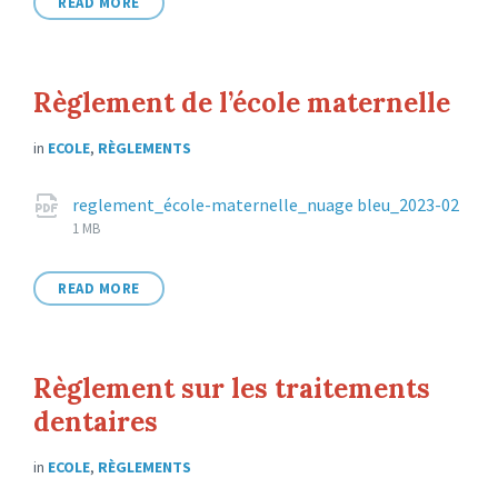
READ MORE
Règlement de l’école maternelle
in
ECOLE
,
RÈGLEMENTS
Attachments
reglement_école-maternelle_nuage bleu_2023-02
File
pdf
File
1 MB
extension:
size:
READ MORE
Règlement sur les traitements
dentaires
in
ECOLE
,
RÈGLEMENTS