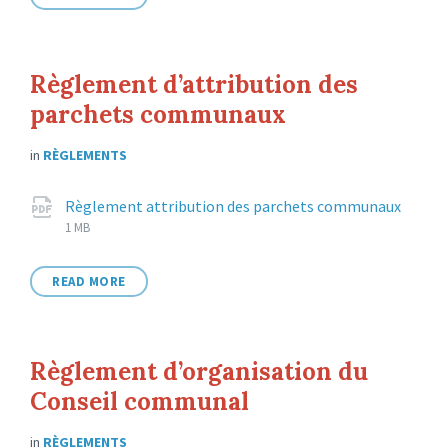
Règlement d’attribution des
parchets communaux
in
RÈGLEMENTS
Attachments
Règlement attribution des parchets communaux
File
pdf
File
1 MB
extension:
size:
READ MORE
Règlement d’organisation du
Conseil communal
in
RÈGLEMENTS