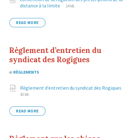
Attachments
File
docx
File
distance à la limite
24 kB
extension:
size:
READ MORE
Règlement d’entretien du
syndicat des Rogigues
in
RÈGLEMENTS
Attachments
File
pdf
File
Règlement d’entretien du syndicat des Rogiques
exten
size:
42 kB
READ MORE