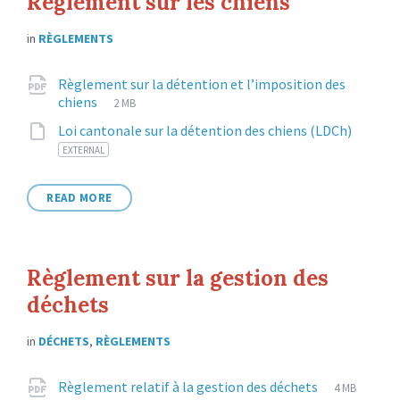
Règlement sur les chiens
in
RÈGLEMENTS
Attachments
Règlement sur la détention et l’imposition des
File
pdf
File
chiens
2 MB
extension:
size:
File
3
Loi cantonale sur la détention des chiens (LDCh)
exten
EXTERNAL
READ MORE
Règlement sur la gestion des
déchets
in
DÉCHETS
,
RÈGLEMENTS
Attachments
File
pdf
File
Règlement relatif à la gestion des déchets
4 MB