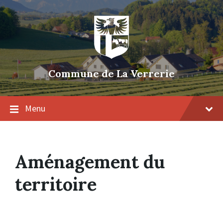
Skip
Skip
Skip
to
to
to
content
main
footer
navigation
Commune de La Verrerie
Menu
Aménagement du
territoire