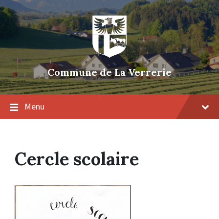
Skip
Skip
Skip
to
to
to
content
main
footer
navigation
Commune de La Verrerie
Menu
Cercle scolaire