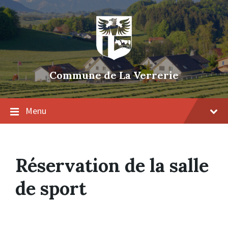
Skip
Skip
Skip
to
to
to
content
main
footer
navigation
Commune de La Verrerie
Menu
Réservation de la salle
de sport