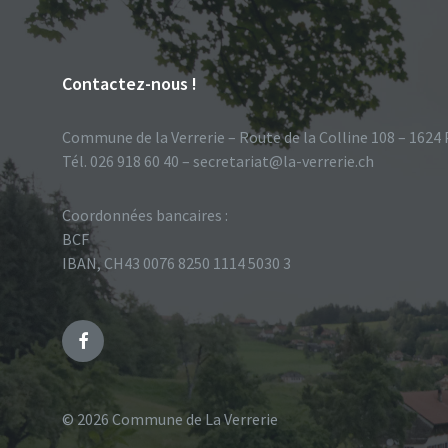
Contactez-nous !
Commune de la Verrerie – Route de la Colline 108 – 1624
Tél. 026 918 60 40 – secretariat@la-verrerie.ch
Coordonnées bancaires :
BCF
IBAN, CH43 0076 8250 1114 5030 3
Facebook
© 2026 Commune de La Verrerie