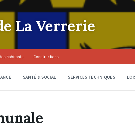
 La Verrerie
des habitants
Constructions
FANCE
SANTÉ & SOCIAL
SERVICES TECHNIQUES
LOI
munale