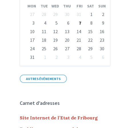
Month
Month
MON
TUE
WED
THU
FRI
SAT
SUN
Skip
27
28
29
30
31
1
2
calendar
days
3
4
5
6
7
8
9
10
11
12
13
14
15
16
17
18
19
20
21
22
23
24
25
26
27
28
29
30
31
1
2
3
4
5
6
Back
to
calendar
days
AUTRES ÉVÉNEMENTS
Carnet d’adresses
Site Internet de l’Etat de Fribourg