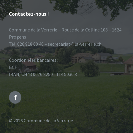
Contactez-nous !
Commune de la Verrerie – Route de la Colline 108 – 1624
Progens
Tél. 026 918 60 40 – secretariat@la-verrerie.ch
Coordonnées bancaires :
BCF
IBAN, CH43 0076 8250 1114 5030 3
Facebook
© 2026 Commune de La Verrerie