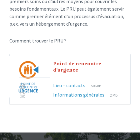
premiers soins ou d’autres moyens pour couvrir les
besoins fondamentaux. Le PRU peut également servir
comme premier élément d’un processus d’évacuation,
p.ex. vers un hébergement d’urgence.
Comment trouver le PRU ?
Point de rencontre
d’urgence
File
File
Lieu – contacts
506 kB
extension:
size:
File
File
Informations générales
2 MB
pdf
extension:
size:
pdf