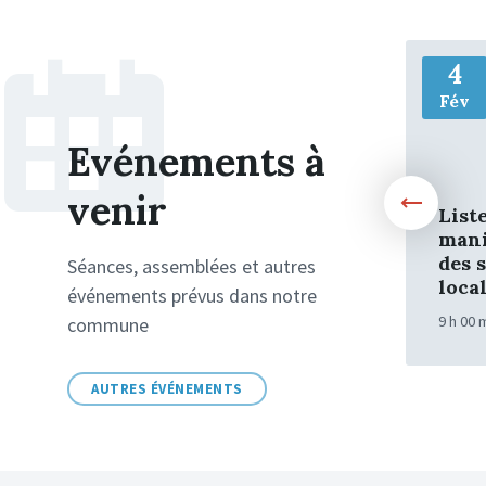
More
4
Fév
Evénements à
venir
List
mani
des 
Séances, assemblées et autres
loca
événements prévus dans notre
9 h 00 
commune
AUTRES ÉVÉNEMENTS