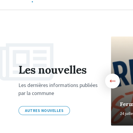
More
More
Les nouvelles
Les dernières informations publiées
par la commune
Enquête publique :
permis de construire
Ferm
AUTRES NOUVELLES
12 juin 2026
in
24 juill
GOUVERNANCE