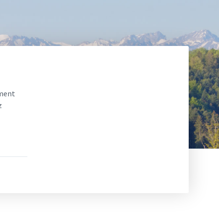
ement
z