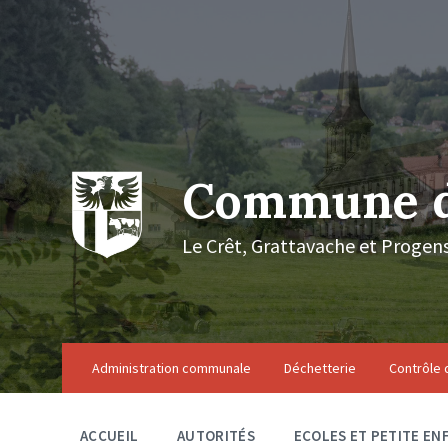
Skip
Skip
Skip
to
to
to
content
main
footer
navigation
Commune de
Le Crêt, Grattavache et Progens : 
Administration communale
Déchetterie
Contrôle 
ACCUEIL
AUTORITÉS
ECOLES ET PETITE EN