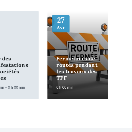
More
27
Avr
e des
Fermetures de
festations
routes pendant
sociétés
les travaux des
les
TPF
min – 9 h 00 min
0 h 00 min