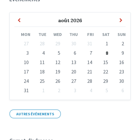
Previous
Next
août
2026
Month
Month
MON
TUE
WED
THU
FRI
SAT
SUN
Skip
27
28
29
30
31
1
2
calendar
days
3
4
5
6
7
8
9
10
11
12
13
14
15
16
17
18
19
20
21
22
23
24
25
26
27
28
29
30
31
1
2
3
4
5
6
Back
to
calendar
days
AUTRES ÉVÉNEMENTS