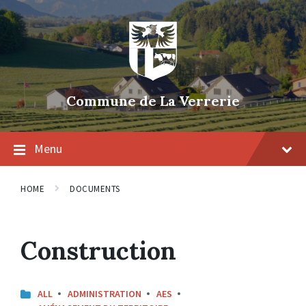
Skip
Skip
Skip
to
to
to
content
main
footer
navigation
Commune de La Verrerie
Menu
HOME
DOCUMENTS
Construction
ALL
ADMINISTRATION
AES