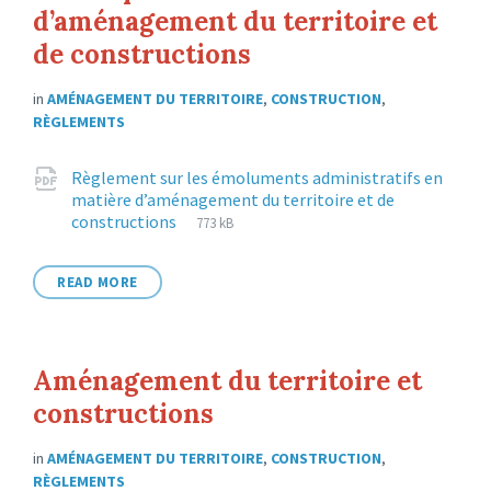
d’aménagement du territoire et
de constructions
in
AMÉNAGEMENT DU TERRITOIRE
,
CONSTRUCTION
,
RÈGLEMENTS
Attachments
Règlement sur les émoluments administratifs en
matière d’aménagement du territoire et de
File
pdf
File
constructions
773 kB
extension:
size:
READ MORE
Aménagement du territoire et
constructions
in
AMÉNAGEMENT DU TERRITOIRE
,
CONSTRUCTION
,
RÈGLEMENTS