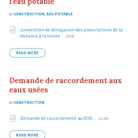
l’eau potable
in
CONSTRUCTION
,
EAU POTABLE
Attachments
convention de dérogation des prescriptions de la
File
docx
File
distance à la limite
24 kB
extension:
size:
READ MORE
Demande de raccordement aux
eaux usées
in
CONSTRUCTION
Attachments
File
pdf
File
Demande de raccordement au VOG
111 kB
extension:
size:
READ MORE