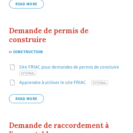
READ MORE
Demande de permis de
construire
in
CONSTRUCTION
Attachments
Site FRIAC pour demandes de permis de constuire
File
ch
EXTERNAL
extension:
File
Apprendre à utiliser le site FRIAC
EXTERNAL
extension:
READ MORE
Demande de raccordement à