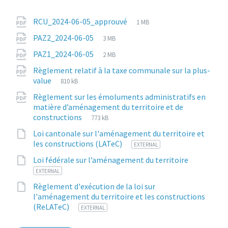
Attachments
File
pdf
File
RCU_2024-06-05_approuvé
1 MB
extension:
size:
File
pdf
File
PAZ2_2024-06-05
3 MB
extension:
size:
File
pdf
File
PAZ1_2024-06-05
2 MB
extension:
size:
Règlement relatif à la taxe communale sur la plus-
File
pdf
File
value
810 kB
extension:
size:
Règlement sur les émoluments administratifs en
matière d’aménagement du territoire et de
File
pdf
File
constructions
773 kB
extension:
size:
Loi cantonale sur l'aménagement du territoire et
File
1
les constructions (LATeC)
EXTERNAL
extension:
File
html
Loi fédérale sur l’aménagement du territoire
extension
EXTERNAL
Règlement d'exécution de la loi sur
l'aménagement du territoire et les constructions
File
11
(ReLATeC)
EXTERNAL
extension: