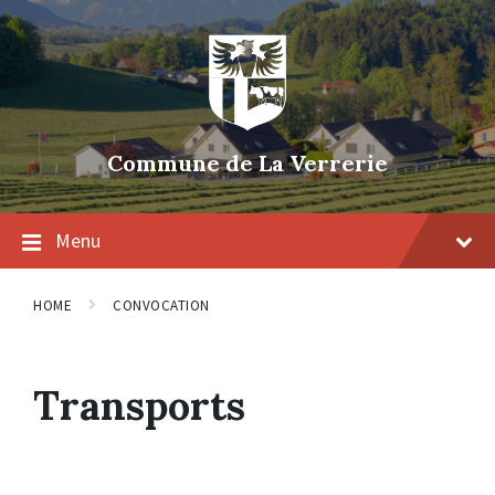
Skip
Skip
Skip
to
to
to
content
main
footer
navigation
Commune de La Verrerie
Menu
HOME
CONVOCATION
Transports