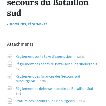
secours du Bataillon
sud
in
POMPIERS
,
RÈGLEMENTS
Attachments
File
pdf
File
Règlement sur la taxe d’exemption
925 kB
extension:
size:
Règlement des tarifs du Bataillon sud fribourgeois
File
pdf
File
2 MB
extension:
size:
Réglement des finances des Secours sud
File
pdf
File
fribourgeois
6 MB
extension:
size:
File
pdf
File
Règlement de défense incendie du Bataillon Sud
exten
size:
8 MB
File
pdf
File
Statuts des Secours Sud Fribourgeois
23 MB
extension:
size: