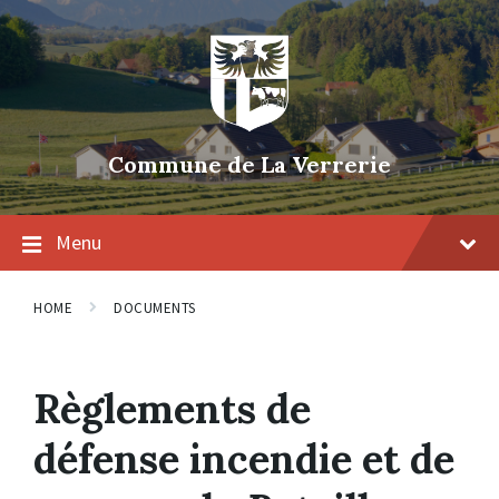
Skip
Skip
Skip
to
to
to
content
main
footer
navigation
Commune de La Verrerie
Menu
HOME
DOCUMENTS
Règlements de
défense incendie et de