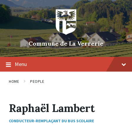
Skip
Skip
Skip
to
to
to
content
main
footer
navigation
Commune de La Verrerie
Menu
HOME
PEOPLE
Raphaël Lambert
CONDUCTEUR-REMPLAÇANT DU BUS SCOLAIRE