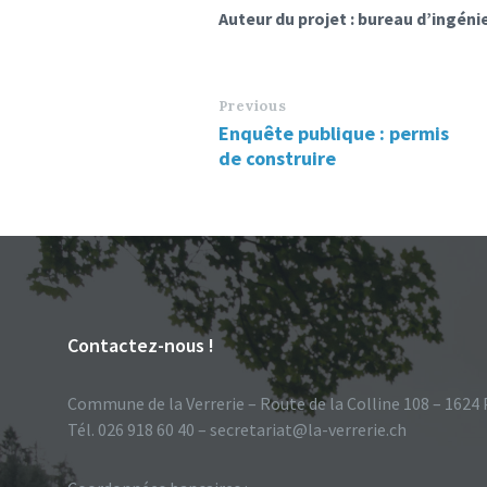
Auteur du projet : bureau d’ingéni
Previous
Enquête publique : permis
de construire
Contactez-nous !
Commune de la Verrerie – Route de la Colline 108 – 1624
Tél. 026 918 60 40 – secretariat@la-verrerie.ch