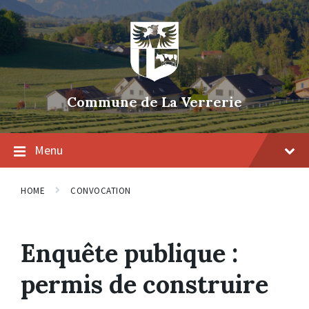
Skip
Skip
Skip
to
to
to
content
main
footer
navigation
Commune de La Verrerie
Menu
HOME
CONVOCATION
Enquête publique :
permis de construire