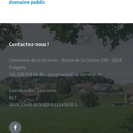
domaine public
Contactez-nous !
Commune de la Verrerie – Route de la Colline 108 – 1624
Progens
Tél. 026 918 60 40 – secretariat@la-verrerie.ch
Coordonnées bancaires :
BCF
IBAN, CH43 0076 8250 1114 5030 3
Facebook