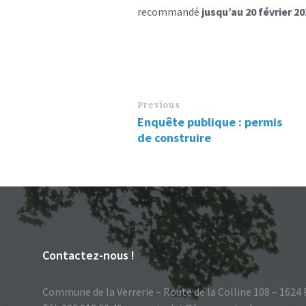
recommandé
jusqu’au 20 février 20
Le Conseil
Previous
Enquête publique : permis
de construire
Contactez-nous !
Commune de la Verrerie – Route de la Colline 108 – 1624