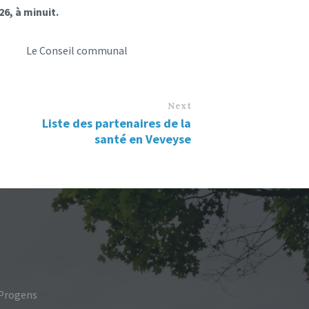
26, à minuit.
 communal
Next
Liste des partenaires de la
santé en Veveyse
 Progens