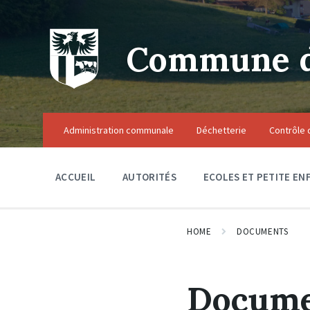
Skip
Skip
Skip
to
to
to
content
main
footer
navigation
Commune de
Administration communale
Déchetterie
Contrôle 
ACCUEIL
AUTORITÉS
ECOLES ET PETITE EN
HOME
DOCUMENTS
Docume