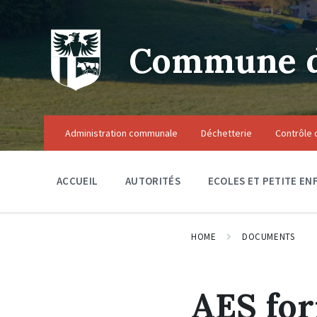
Skip
Skip
Skip
to
to
to
content
main
footer
navigation
Commune de
Administration communale
Déchetterie
Contrôle 
ACCUEIL
AUTORITÉS
ECOLES ET PETITE EN
HOME
DOCUMENTS
AES for